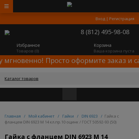
Вход
|
Регистрация
8 (812) 495-98-08
Избранное
Корзина
Товаров (
0
)
Ваша корзина пуста
у мгновенно! Просто оформите заказ и с
Каталог товаров
Главная
/
Мой кабинет
/
Гайки
/
DIN 6923
/
Гайка с
фланцем DIN 6923 M 14 кл.пр.10 оцинк / ГОСТ 50592-93 (50)
Гайка с фланцем DIN 6923 M 14