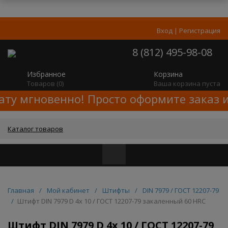
Вход
|
Регистрация
8 (812) 495-98-08
Избранное
Корзина
Товаров (
0
)
Ваша корзина пуста
ату мгновенно! Просто оформите заказ и
Каталог товаров
Главная
/
Мой кабинет
/
Штифты
/
DIN 7979 / ГОСТ 12207-79
/
Штифт DIN 7979 D 4x 10 / ГОСТ 12207-79 закаленный 60 HRC
Штифт DIN 7979 D 4x 10 / ГОСТ 12207-79