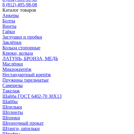
8 (812) 495-98-08
Каталог товаров
Анкеры
Болты
Винты
Гайки
Заглушки и пробки
Заклёпки
Кольца стопорные
Крюки, кольца
ЛАТУНЬ, БРОНЗА, МЕДЬ
Маслёнки
Микрокрепёж
Нестандартный крепёж
Пружины тарельчатые
Саморезы
Такелаж
Шайба ГОСТ 6402-70 30Х13
Шайбы
Шпильки
Шплинты
Шпонки
Шпоночный прокат
Штанги, шпильки
Штифты