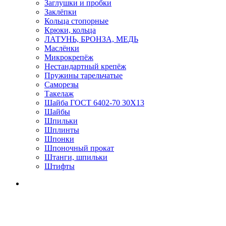
Заглушки и пробки
Заклёпки
Кольца стопорные
Крюки, кольца
ЛАТУНЬ, БРОНЗА, МЕДЬ
Маслёнки
Микрокрепёж
Нестандартный крепёж
Пружины тарельчатые
Саморезы
Такелаж
Шайба ГОСТ 6402-70 30Х13
Шайбы
Шпильки
Шплинты
Шпонки
Шпоночный прокат
Штанги, шпильки
Штифты