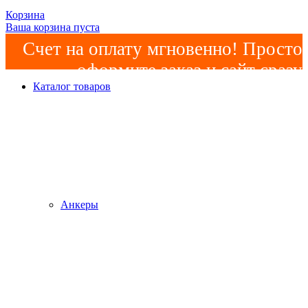
Корзина
Ваша корзина пуста
Счет на оплату мгновенно! Просто
оформите заказ и сайт сразу
Каталог товаров
сформирует счет! Минимальная
сумма заказа -
2000р
!
Анкеры