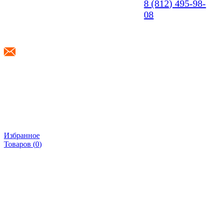
8 (812) 495-98-
08
info@shponki.ru
Избранное
Товаров (
0
)