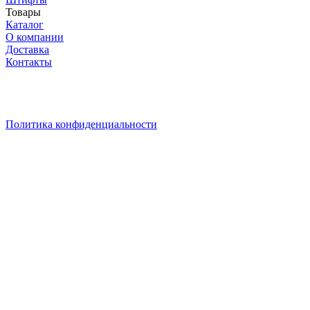
Товары
Каталог
О компании
Доставка
Контакты
* Уважаемый ПОКУПАТЕЛЬ! Цены на сайте действительна
при сумме заказа от 30 000руб. Кладите товары в корзину –
актуальная цена на них рассчитается в корзине
автоматически! Выгодных вам покупок!
Политика конфиденциальности