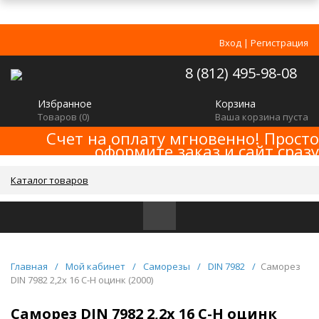
Вход
|
Регистрация
8 (812) 495-98-08
Избранное
Корзина
Товаров (
0
)
Ваша корзина пуста
Счет на оплату мгновенно! Просто
оформите заказ и сайт сразу
сформирует счет! Минимальная сумма
заказа -
!
2000р
Каталог товаров
Главная
/
Мой кабинет
/
Саморезы
/
DIN 7982
/
Саморез
DIN 7982 2,2x 16 C-H оцинк (2000)
Саморез DIN 7982 2,2x 16 C-H оцинк