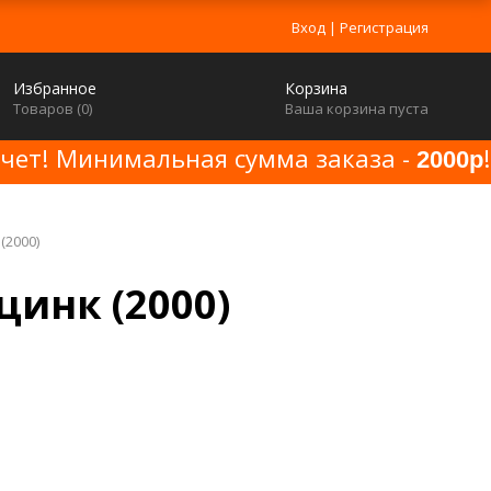
Вход
|
Регистрация
Избранное
Корзина
Товаров (
0
)
Ваша корзина пуста
счет! Минимальная сумма заказа -
!
2000р
(2000)
цинк (2000)