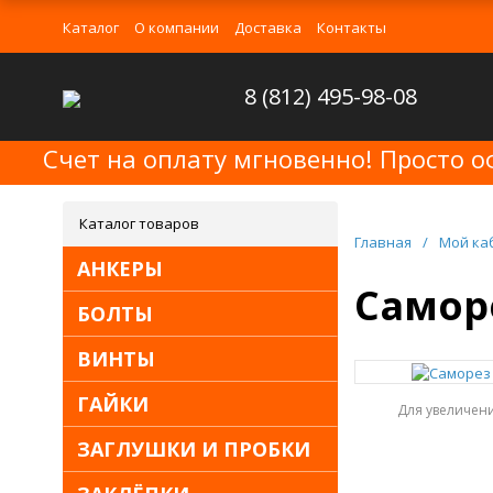
Каталог
О компании
Доставка
Контакты
8 (812) 495-98-08
Счет на оплату мгновенно! Просто о
Каталог товаров
Главная
/
Мой ка
АНКЕРЫ
Саморе
БОЛТЫ
ВИНТЫ
ГАЙКИ
Для увеличен
ЗАГЛУШКИ И ПРОБКИ