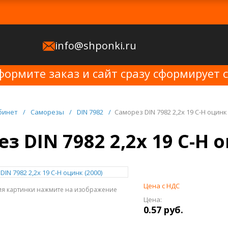
info@shponki.ru
формите заказ и сайт сразу сформирует 
бинет
/
Саморезы
/
DIN 7982
/
Саморез DIN 7982 2,2x 19 C-H оцинк 
з DIN 7982 2,2x 19 C-H о
Цена с НДС
ия картинки нажмите на изображение
Цена:
0.57 руб.