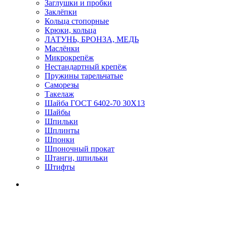
Заглушки и пробки
Заклёпки
Кольца стопорные
Крюки, кольца
ЛАТУНЬ, БРОНЗА, МЕДЬ
Маслёнки
Микрокрепёж
Нестандартный крепёж
Пружины тарельчатые
Саморезы
Такелаж
Шайба ГОСТ 6402-70 30Х13
Шайбы
Шпильки
Шплинты
Шпонки
Шпоночный прокат
Штанги, шпильки
Штифты