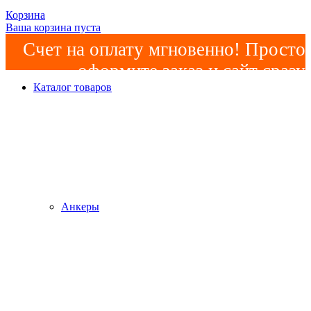
Корзина
Ваша корзина пуста
Счет на оплату мгновенно! Просто
оформите заказ и сайт сразу
Каталог товаров
сформирует счет! Минимальная
сумма заказа -
2000р
!
Анкеры