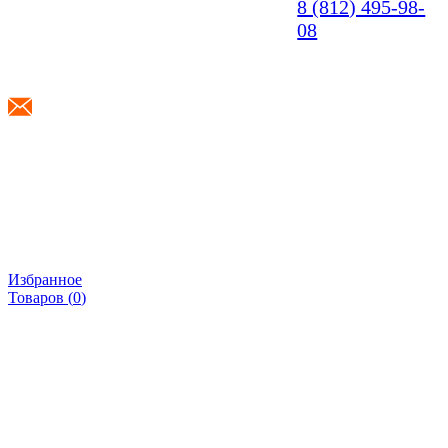
8 (812) 495-98-
08
info@shponki.ru
Избранное
Товаров (
0
)