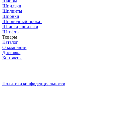
Шайбы
Шпильки
Шплинты
Шпонки
Шпоночный прокат
Штанги, шпильки
Штифты
Товары
Каталог
О компании
Доставка
Контакты
* Уважаемый ПОКУПАТЕЛЬ! Цены на сайте действительна
при сумме заказа от 30 000руб. Кладите товары в корзину –
актуальная цена на них рассчитается в корзине
автоматически! Выгодных вам покупок!
Политика конфиденциальности