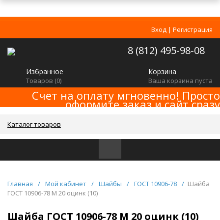
Вход
|
Регистрация
8 (812) 495-98-08
Избранное
Корзина
Товаров (
0
)
Ваша корзина пуста
Счет на оплату мгновенно! Просто
оформите заказ и сайт сразу
сформирует счет! Минимальная сумма
заказа -
!
2000р
Каталог товаров
Главная
/
Мой кабинет
/
Шайбы
/
ГОСТ 10906-78
/
Шайба
ГОСТ 10906-78 M 20 оцинк (10)
Шайба ГОСТ 10906-78 M 20 оцинк (10)