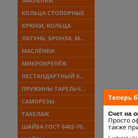
ЗАКЛЁПКИ
КОЛЬЦА СТОПОРНЫЕ
КРЮКИ, КОЛЬЦА
ЛАТУНЬ, БРОНЗА, МЕДЬ
МАСЛЁНКИ
МИКРОКРЕПЁЖ
НЕСТАНДАРТНЫЙ КРЕПЁЖ
ПРУЖИНЫ ТАРЕЛЬЧАТЫЕ
Теперь б
САМОРЕЗЫ
Счет на 
ТАКЕЛАЖ
Просто о
также пр
ШАЙБА ГОСТ 6402-70 30Х13
С заботой о В