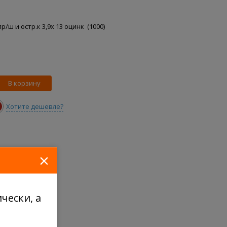
/ш и остр.к 3,9x 13 оцинк (1000)
В корзину
Хотите дешевле?
×
чески, а