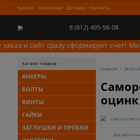
Каталог
О компании
Доставка
Контакты
8 (812) 495-98-08
каз и сайт сразу сформирует счет! Мин
Каталог товаров
Главная
/
Мой ка
АНКЕРЫ
Саморе
БОЛТЫ
оцинк 
ВИНТЫ
ГАЙКИ
ЗАГЛУШКИ И ПРОБКИ
Для увеличен