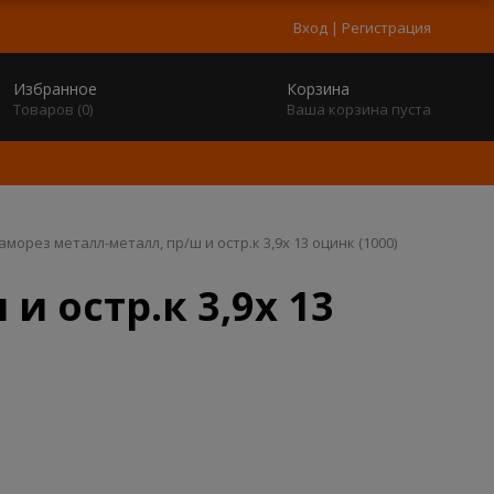
Вход
|
Регистрация
Избранное
Корзина
Товаров (
0
)
Ваша корзина пуста
аморез металл-металл, пр/ш и остр.к 3,9x 13 оцинк (1000)
и остр.к 3,9x 13