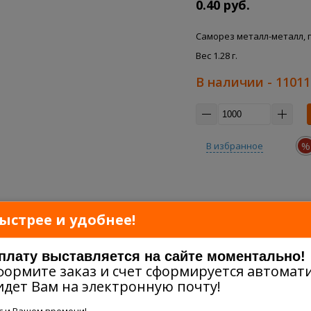
0.40 руб.
Саморез металл-металл, пр
Вес 1.28 г.
В наличии
- 11011
%
В избранное
ыстрее и удобнее!
оплату выставляется на сайте моментально!
формите заказ и счет сформируется автомати
идет Вам на электронную почту!
ас и Вашем времени!