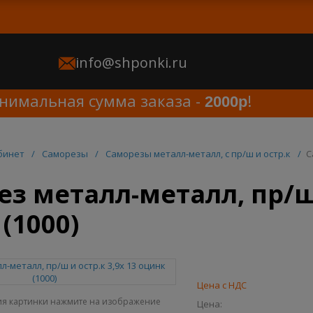
info@shponki.ru
имальная сумма заказа -
!
2000р
бинет
/
Саморезы
/
Саморезы металл-металл, с пр/ш и остр.к
/
С
з металл-металл, пр/ш 
(1000)
Цена с НДС
ия картинки нажмите на изображение
Цена: