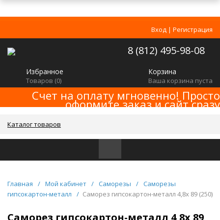
Вход
|
Регистрация
8 (812) 495-98-08
Избранное
Корзина
Товаров (
0
)
Ваша корзина пуста
Счет на оплату мгновенно! Просто
оформите заказ и сайт сразу
сформирует счет! Минимальная сумма
заказа -
!
2000р
Каталог товаров
Главная
/
Мой кабинет
/
Саморезы
/
Саморезы
гипсокартон-металл
/
Саморез гипсокартон-металл 4,8x 89 (250)
Саморез гипсокартон-металл 4,8x 89