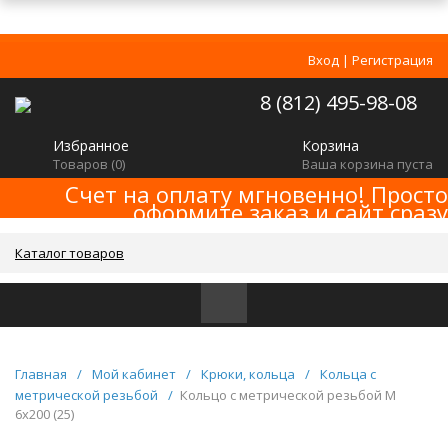
Вход
|
Регистрация
8 (812) 495-98-08
Избранное
Корзина
Товаров (
0
)
Ваша корзина пуста
Счет на оплату мгновенно! Просто
оформите заказ и сайт сразу
сформирует счет! Минимальная сумма
заказа -
!
2000р
Каталог товаров
Главная
/
Мой кабинет
/
Крюки, кольца
/
Кольца с
метрической резьбой
/
Кольцо с метрической резьбой M
6x200 (25)