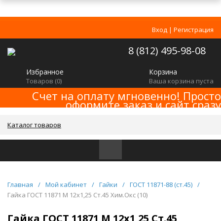
Вход
|
Регистрация
8 (812) 495-98-08
Избранное
Корзина
Товаров (
0
)
Ваша корзина пуста
Счет на оплату мгновенно! Просто
оформите заказ и сайт сразу
сформирует счет! Минимальная сумма
заказа -
!
2000р
Каталог товаров
Главная
/
Мой кабинет
/
Гайки
/
ГОСТ 11871-88 (ст.45)
/
Гайка ГОСТ 11871 M 12x1,25 Ст.45 Хим.Окс (10)
Гайка ГОСТ 11871 M 12x1,25 Ст.45