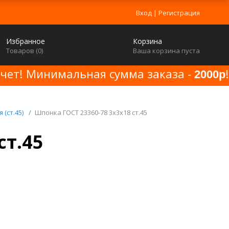
Вход
|
Регистрация
Избранное
Корзина
Товаров (
0
)
Ваша корзина пуста
счет! Минимальная сумма заказа -
!
2000р
 (ст.45)
/
Шпонка ГОСТ 23360-78 3x3x18 ст.45
ст.45