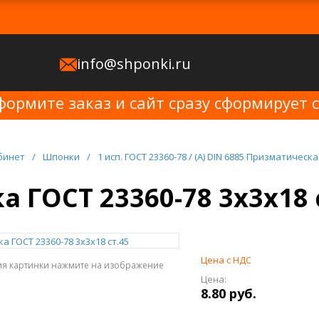
info@shponki.ru
формите заказ и сайт сразу сформирует 
бинет
/
Шпонки
/
1 исп. ГОСТ 23360-78 / (A) DIN 6885 Призматическая
 ГОСТ 23360-78 3x3x18 
Цена с НДС
ия картинки нажмите на изображение
Цена:
8.80 руб.