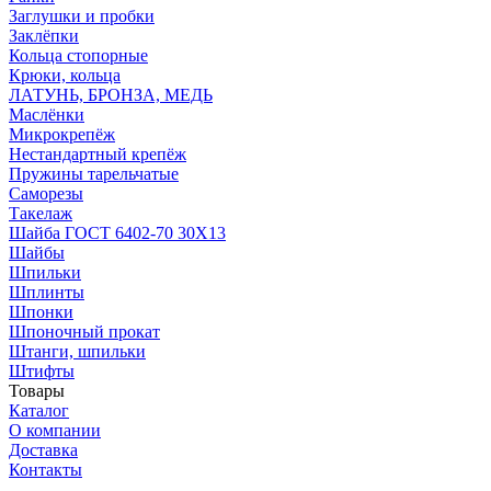
Заглушки и пробки
Заклёпки
Кольца стопорные
Крюки, кольца
ЛАТУНЬ, БРОНЗА, МЕДЬ
Маслёнки
Микрокрепёж
Нестандартный крепёж
Пружины тарельчатые
Саморезы
Такелаж
Шайба ГОСТ 6402-70 30Х13
Шайбы
Шпильки
Шплинты
Шпонки
Шпоночный прокат
Штанги, шпильки
Штифты
Товары
Каталог
О компании
Доставка
Контакты
* Уважаемый ПОКУПАТЕЛЬ! Цены на сайте действительна