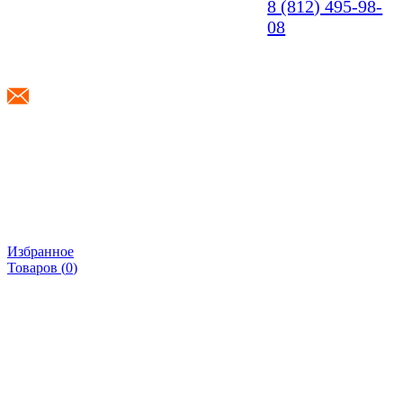
8 (812) 495-98-
08
info@shponki.ru
Избранное
Товаров (
0
)