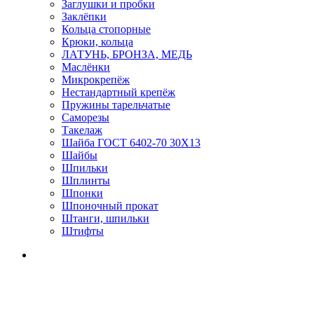
Заглушки и пробки
Заклёпки
Кольца стопорные
Крюки, кольца
ЛАТУНЬ, БРОНЗА, МЕДЬ
Маслёнки
Микрокрепёж
Нестандартный крепёж
Пружины тарельчатые
Саморезы
Такелаж
Шайба ГОСТ 6402-70 30Х13
Шайбы
Шпильки
Шплинты
Шпонки
Шпоночный прокат
Штанги, шпильки
Штифты