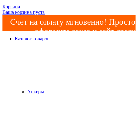
Корзина
Ваша корзина пуста
Счет на оплату мгновенно! Просто
оформите заказ и сайт сразу
Каталог товаров
сформирует счет! Минимальная
сумма заказа -
2000р
!
Анкеры