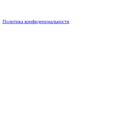
при сумме заказа от 30 000руб. Кладите товары в корзину –
актуальная цена на них рассчитается в корзине
автоматически! Выгодных вам покупок!
Политика конфиденциальности