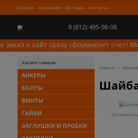
Каталог
О компании
Доставка
Контакты
8 (812) 495-98-08
аказ и сайт сразу сформирует счет! Мин
Каталог товаров
Главная
/
Мой ка
АНКЕРЫ
Шайба 
БОЛТЫ
ВИНТЫ
ГАЙКИ
Для увеличен
ЗАГЛУШКИ И ПРОБКИ