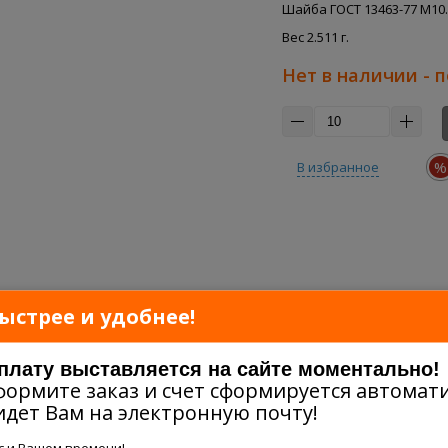
Шайба ГОСТ 13463-77 M10
Вес 2.511 г.
Нет в наличии - 
%
В избранное
ыстрее и удобнее!
оплату выставляется на сайте моментально!
формите заказ и счет сформируется автомати
идет Вам на электронную почту!
ас и Вашем времени!