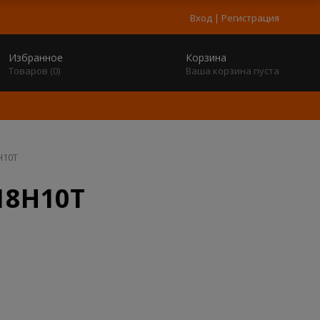
Вход
|
Регистрация
Избранное
Корзина
Товаров (
0
)
Ваша корзина пуста
Н10Т
18Н10Т