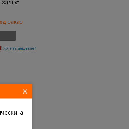
.12Х18Н10Т
под заказ
Хотите дешевле?
×
чески, а