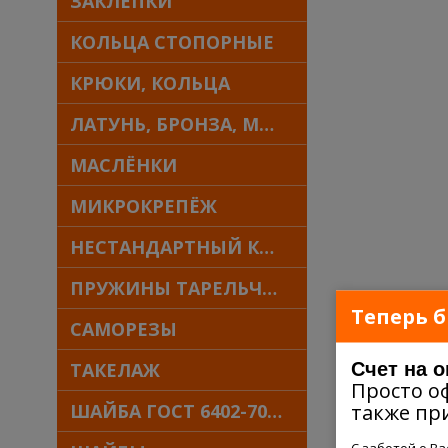
ЗАКЛЁПКИ
КОЛЬЦА СТОПОРНЫЕ
КРЮКИ, КОЛЬЦА
ЛАТУНЬ, БРОНЗА, МЕДЬ
МАСЛЁНКИ
МИКРОКРЕПЁЖ
НЕСТАНДАРТНЫЙ КРЕПЁЖ
ПРУЖИНЫ ТАРЕЛЬЧАТЫЕ
Теперь б
САМОРЕЗЫ
Счет на 
ТАКЕЛАЖ
Просто о
также пр
ШАЙБА ГОСТ 6402-70 30Х13
С заботой о В