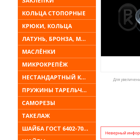
ЗАКЛЁПКИ
КОЛЬЦА СТОПОРНЫЕ
КРЮКИ, КОЛЬЦА
ЛАТУНЬ, БРОНЗА, МЕДЬ
МАСЛЁНКИ
МИКРОКРЕПЁЖ
НЕСТАНДАРТНЫЙ КРЕПЁЖ
Для увеличен
ПРУЖИНЫ ТАРЕЛЬЧАТЫЕ
САМОРЕЗЫ
ТАКЕЛАЖ
ШАЙБА ГОСТ 6402-70 30Х13
Неверный инфор