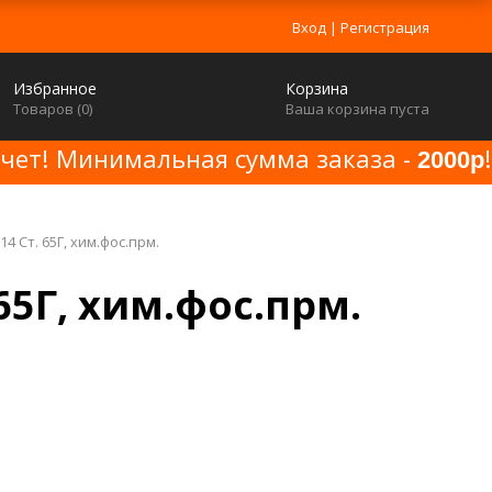
Вход
|
Регистрация
Избранное
Корзина
Товаров (
0
)
Ваша корзина пуста
счет! Минимальная сумма заказа -
!
2000р
14 Ст. 65Г, хим.фос.прм.
 65Г, хим.фос.прм.