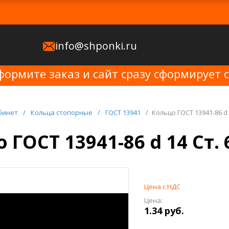
info@shponki.ru
формите заказ и сайт сразу сформирует 
бинет
/
Кольца стопорные
/
ГОСТ 13941
/
Кольцо ГОСТ 13941-86 d 
 ГОСТ 13941-86 d 14 Ст.
Цена с НДС
Цена:
1.34 руб.