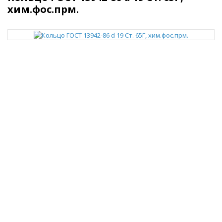
хим.фос.прм.