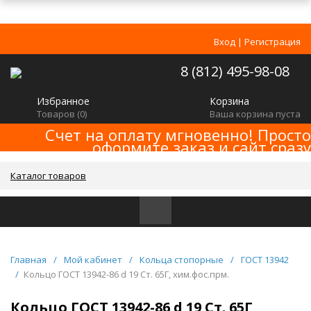
Вход
|
Регистрация
8 (812) 495-98-08
Избранное
Корзина
Товаров (
0
)
Ваша корзина пуста
Счет на оплату мгновенно! Просто
оформите заказ и сайт сразу
сформирует счет! Минимальная сумма
заказа -
!
2000р
Каталог товаров
Главная
/
Мой кабинет
/
Кольца стопорные
/
ГОСТ 13942
/
Кольцо ГОСТ 13942-86 d 19 Ст. 65Г, хим.фос.прм.
Кольцо ГОСТ 13942-86 d 19 Ст. 65Г,