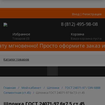
Вход
|
Регистрация
8 (812) 495-98-08
Избранное
Корзина
Товаров (
0
)
Ваша корзина пуста
ату мгновенно! Просто оформите заказ и
Каталог товаров
Главная
/
Мой кабинет
/
Шпонки
/
ГОСТ 24071-97 / DIN 6888
Сегментная (ст.45)
/
Шпонка ГОСТ 24071-97 6x7,5 ст.45
Шпонка ГОСТ 24071-97 6x7,5 ст.45