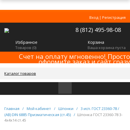
Вход
|
Регистрация
8 (812) 495-98-08
Избранное
Корзина
Товаров (
0
)
Ваша корзина пуста
Счет на оплату мгновенно! Просто
оформите заказ и сайт сразу
сформирует счет! Минимальная сумма
заказа -
!
2000р
Каталог товаров
Главная
/
Мой кабинет
/
Шпонки
/
3 исп. ГОСТ 23360-78 /
(AB) DIN 6885 Призматическая (ст.45)
/
Шпонка ГОСТ 23360-78 3-
4x4x14 ст.45