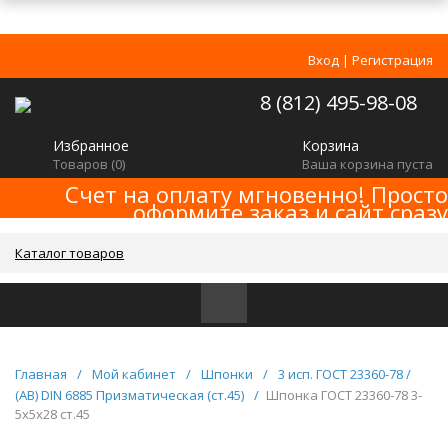
Вход
|
Регистрация
8 (812) 495-98-08
Избранное
Корзина
Товаров (
0
)
Ваша корзина пуста
Счет на оплату мгновенно! Просто
оформите заказ и сайт сразу
сформирует счет! Минимальная сумма
заказа -
!
2000р
Каталог товаров
Главная
/
Мой кабинет
/
Шпонки
/
3 исп. ГОСТ 23360-78 /
(AB) DIN 6885 Призматическая (ст.45)
/
Шпонка ГОСТ 23360-78 3-
5x5x28 ст.45