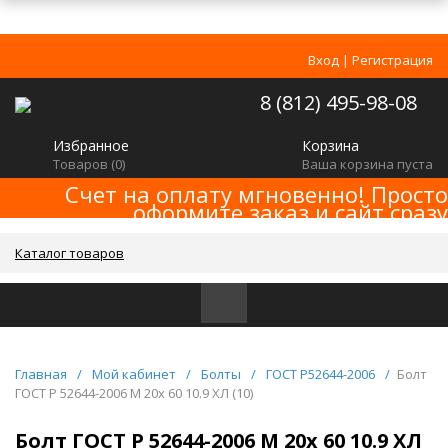
Вход
|
Регистрация
8 (812) 495-98-08
Избранное
Корзина
Товаров (
0
)
Ваша корзина пуста
Счет на оплату мгновенно! Просто
оформите заказ и сайт сразу
сформирует счет! Минимальная сумма
заказа -
!
2000р
Каталог товаров
Главная
/
Мой кабинет
/
Болты
/
ГОСТ Р52644-2006
/
Болт
ГОСТ Р 52644-2006 M 20x 60 10.9 ХЛ (10)
Болт ГОСТ Р 52644-2006 M 20x 60 10.9 ХЛ