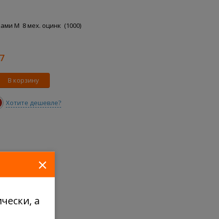
ами M 8 мех. оцинк (1000)
7
В корзину
Хотите дешевле?
×
чески, а