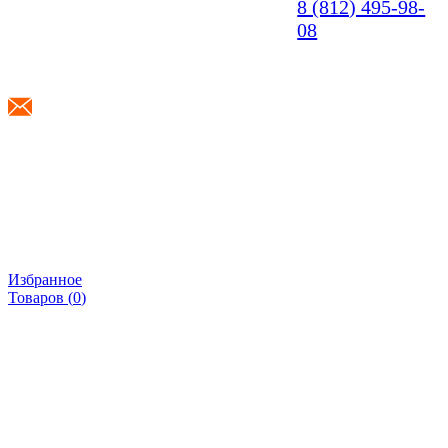
8 (812) 495-98-
08
info@shponki.ru
Избранное
Товаров (
0
)