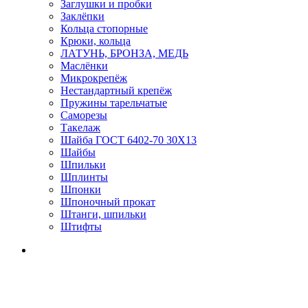
Заглушки и пробки
Заклёпки
Кольца стопорные
Крюки, кольца
ЛАТУНЬ, БРОНЗА, МЕДЬ
Маслёнки
Микрокрепёж
Нестандартный крепёж
Пружины тарельчатые
Саморезы
Такелаж
Шайба ГОСТ 6402-70 30Х13
Шайбы
Шпильки
Шплинты
Шпонки
Шпоночный прокат
Штанги, шпильки
Штифты