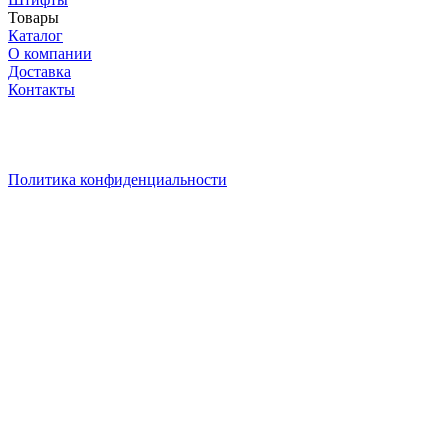
Товары
Каталог
О компании
Доставка
Контакты
* Уважаемый ПОКУПАТЕЛЬ! Цены на сайте действительна
при сумме заказа от 30 000руб. Кладите товары в корзину –
актуальная цена на них рассчитается в корзине
автоматически! Выгодных вам покупок!
Политика конфиденциальности