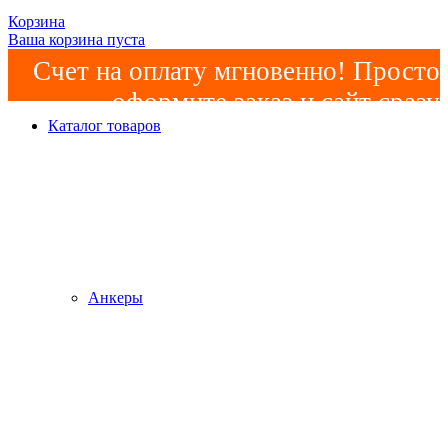
Корзина
Ваша корзина пуста
Счет на оплату мгновенно! Просто
оформите заказ и сайт сразу
Каталог товаров
сформирует счет! Минимальная
сумма заказа -
2000р
!
Анкеры