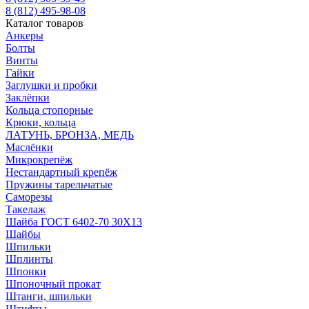
8 (812) 495-98-08
Каталог товаров
Анкеры
Болты
Винты
Гайки
Заглушки и пробки
Заклёпки
Кольца стопорные
Крюки, кольца
ЛАТУНЬ, БРОНЗА, МЕДЬ
Маслёнки
Микрокрепёж
Нестандартный крепёж
Пружины тарельчатые
Саморезы
Такелаж
Шайба ГОСТ 6402-70 30Х13
Шайбы
Шпильки
Шплинты
Шпонки
Шпоночный прокат
Штанги, шпильки
Штифты